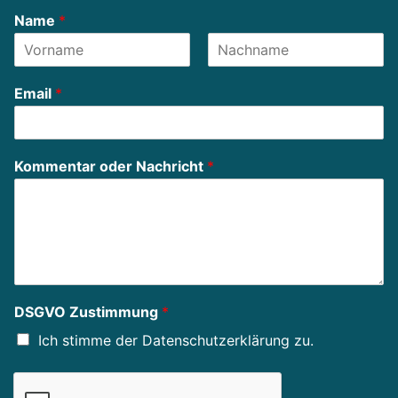
Name
*
F
L
i
a
Email
*
r
s
s
t
t
Kommentar oder Nachricht
*
DSGVO Zustimmung
*
Ich stimme der Datenschutzerklärung zu.